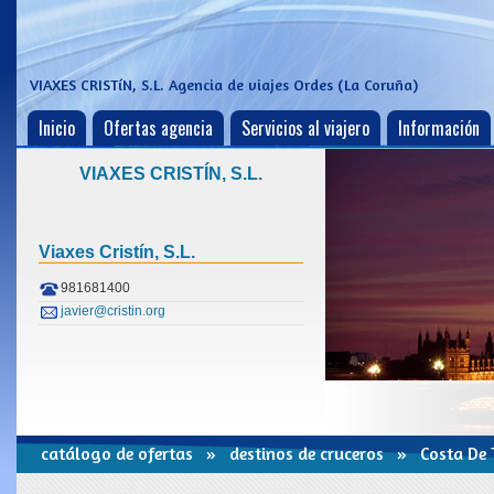
VIAXES CRISTíN, S.L.
Agencia de viajes Ordes (La Coruña)
Inicio
Ofertas agencia
Servicios al viajero
Información
VIAXES CRISTÍN, S.L.
Viaxes Cristín, S.l.
981681400
javier@cristin.org
catálogo de ofertas
»
destinos de cruceros
» Costa De T